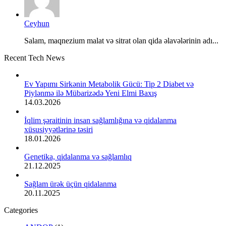
Ceyhun
Salam, maqnezium malat və sitrat olan qida əlavələrinin adı...
Recent Tech News
Ev Yapımı Sirkənin Metabolik Gücü: Tip 2 Diabet və
Piylənmə ilə Mübarizədə Yeni Elmi Baxış
14.03.2026
İqlim şəraitinin insan sağlamlığına və qidalanma
xüsusiyyətlərinə təsiri
18.01.2026
Genetika, qidalanma və sağlamlıq
21.12.2025
Sağlam ürək üçün qidalanma
20.11.2025
Categories