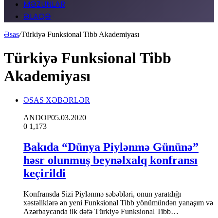
MƏZUNLAR
ƏLAQƏ
Əsas
/
Türkiyə Funksional Tibb Akademiyası
Türkiyə Funksional Tibb
Akademiyası
ƏSAS XƏBƏRLƏR
ANDOP
05.03.2020
0
1,173
Bakıda “Dünya Piylənmə Gününə”
həsr olunmuş beynəlxalq konfransı
keçirildi
Konfransda Sizi Piylənmə səbəbləri, onun yaratdığı
xəstəliklərə ən yeni Funksional Tibb yönümündən yanaşım və
Azərbaycanda ilk dəfə Türkiyə Funksional Tibb…