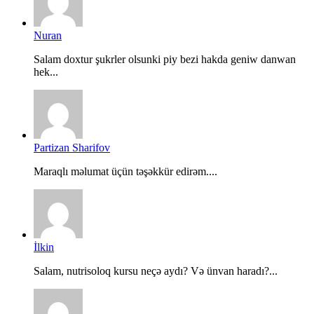
Nuran
Salam doxtur şukrler olsunki piy bezi hakda geniw danwan
hek...
Partizan Sharifov
Maraqlı məlumat üçün təşəkkür edirəm....
İlkin
Salam, nutrisoloq kursu neçə aydı? Və ünvan haradı?...