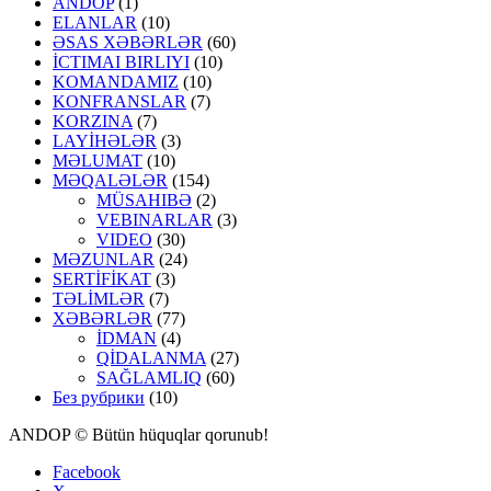
ANDOP
(1)
ELANLAR
(10)
ƏSAS XƏBƏRLƏR
(60)
İCTIMAI BIRLIYI
(10)
KOMANDAMIZ
(10)
KONFRANSLAR
(7)
KORZINA
(7)
LAYİHƏLƏR
(3)
MƏLUMAT
(10)
MƏQALƏLƏR
(154)
MÜSAHIBƏ
(2)
VEBINARLAR
(3)
VIDEO
(30)
MƏZUNLAR
(24)
SERTİFİKAT
(3)
TƏLİMLƏR
(7)
XƏBƏRLƏR
(77)
İDMAN
(4)
QİDALANMA
(27)
SAĞLAMLIQ
(60)
Без рубрики
(10)
ANDOP © Bütün hüquqlar qorunub!
Facebook