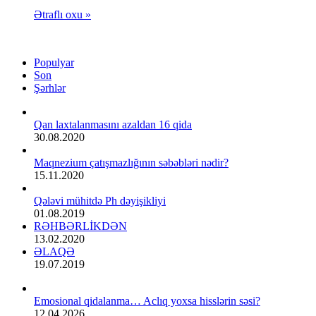
Ətraflı oxu »
Populyar
Son
Şərhlər
Qan laxtalanmasını azaldan 16 qida
30.08.2020
Maqnezium çatışmazlığının səbəbləri nədir?
15.11.2020
Qələvi mühitdə Ph dəyişikliyi
01.08.2019
RƏHBƏRLİKDƏN
13.02.2020
ƏLAQƏ
19.07.2019
Emosional qidalanma… Aclıq yoxsa hisslərin səsi?
12.04.2026