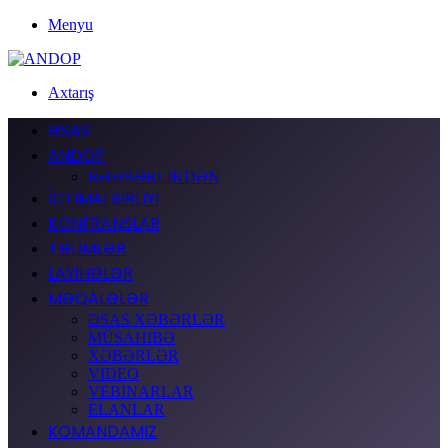
Menyu
Axtarış
ƏSAS
ANDOP
RƏHBƏRLİKDƏN
İCTIMAI BIRLIYI
KONFRANSLAR
TƏLİMLƏR
LAYİHƏLƏR
MƏQALƏLƏR
ƏSAS XƏBƏRLƏR
MÜSAHIBƏ
XƏBƏRLƏR
VIDEO
VEBINARLAR
ELANLAR
KOMANDAMIZ