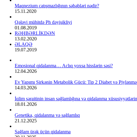
Maqnezium çatışmazlığının səbəbləri nədir?
15.11.2020
Qələvi mühitdə Ph dəyişikliyi
01.08.2019
RƏHBƏRLİKDƏN
13.02.2020
ƏLAQƏ
19.07.2019
Emosional qidalanma… Aclıq yoxsa hisslərin səsi?
12.04.2026
Ev Yapımı Sirkənin Metabolik Gücü: Tip 2 Diabet və Piylənmə
14.03.2026
İqlim şəraitinin insan sağlamlığına və qidalanma xüsusiyyətlərinə
18.01.2026
Genetika, qidalanma və sağlamlıq
21.12.2025
Sağlam ürək üçün qidalanma