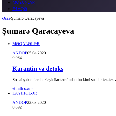
MƏZUNLAR
ƏLAQƏ
Əsas
/
Şumarə Qaracayeva
Şumarə Qaracayeva
MƏQALƏLƏR
ANDOP
05.04.2020
0
984
Karantin və detoks
Sosial şəbəkələrdə izləyicilər tərəfindən bu kimi suallar tez-t
Ətraflı oxu »
LAYİHƏLƏR
ANDOP
22.03.2020
0
892