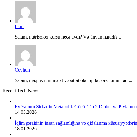
İlkin
Salam, nutrisoloq kursu neçə aydı? Və ünvan haradı?...
Ceyhun
Salam, maqnezium malat və sitrat olan qida əlavələrinin adı...
Recent Tech News
Ev Yapımı Sirkənin Metabolik Gücü: Tip 2 Diabet və Piylənmə
14.03.2026
İqlim şəraitinin insan sağlamlığına və qidalanma xüsusiyyətlərinə
18.01.2026