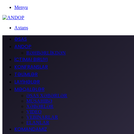
Menyu
Axtarış
ƏSAS
ANDOP
RƏHBƏRLİKDƏN
İCTIMAI BIRLIYI
KONFRANSLAR
TƏLİMLƏR
LAYİHƏLƏR
MƏQALƏLƏR
ƏSAS XƏBƏRLƏR
MÜSAHIBƏ
XƏBƏRLƏR
VIDEO
VEBINARLAR
ELANLAR
KOMANDAMIZ