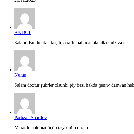
20.11.2025
ANDOP
Salam! Bu linkdən keçib, ətraflı məlumat ala bilərsiniz və q...
Nuran
Salam doxtur şukrler olsunki piy bezi hakda geniw danwan hek.
Partizan Sharifov
Maraqlı məlumat üçün təşəkkür edirəm....