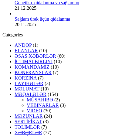
Genetika, qidalanma və sağlamlıq
21.12.2025
Sağlam ürək üçün qidalanma
20.11.2025
Categories
ANDOP
(1)
ELANLAR
(10)
ƏSAS XƏBƏRLƏR
(60)
İCTIMAI BIRLIYI
(10)
KOMANDAMIZ
(10)
KONFRANSLAR
(7)
KORZINA
(7)
LAYİHƏLƏR
(3)
MƏLUMAT
(10)
MƏQALƏLƏR
(154)
MÜSAHIBƏ
(2)
VEBINARLAR
(3)
VIDEO
(30)
MƏZUNLAR
(24)
SERTİFİKAT
(3)
TƏLİMLƏR
(7)
XƏBƏRLƏR
(77)