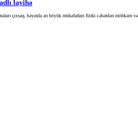
adlı layihə
isnaları çıxsaq, həyatda ən böyük mükafatları fiziki cəhətdən möhkəm v