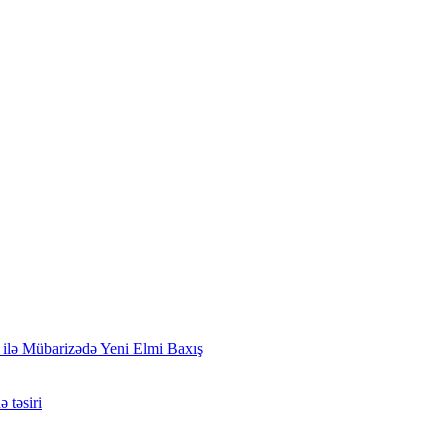
 ilə Mübarizədə Yeni Elmi Baxış
 təsiri