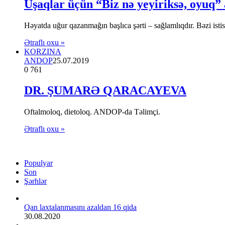
Uşaqlar üçün “Biz nə yeyiriksə, oyuq” 
Həyatda uğur qazanmağın başlıca şərti – sağlamlıqdır. Bəzi ist
Ətraflı oxu »
KORZINA
ANDOP
25.07.2019
0
761
DR. ŞUMARƏ QARACAYEVA
Oftalmoloq, dietoloq. ANDOP-da Təlimçi.
Ətraflı oxu »
Populyar
Son
Şərhlər
Qan laxtalanmasını azaldan 16 qida
30.08.2020