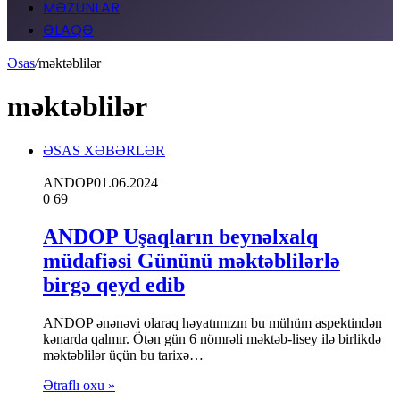
MƏZUNLAR
ƏLAQƏ
Əsas
/
məktəblilər
məktəblilər
ƏSAS XƏBƏRLƏR
ANDOP
01.06.2024
0
69
ANDOP Uşaqların beynəlxalq
müdafiəsi Gününü məktəblilərlə
birgə qeyd edib
ANDOP ənənəvi olaraq həyatımızın bu mühüm aspektindən
kənarda qalmır. Ötən gün 6 nömrəli məktəb-lisey ilə birlikdə
məktəblilər üçün bu tarixə…
Ətraflı oxu »