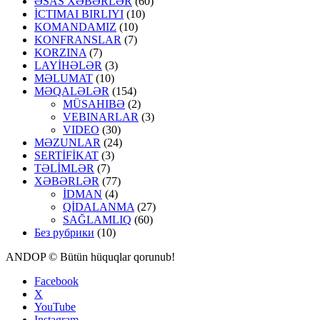
ƏSAS XƏBƏRLƏR
(60)
İCTIMAI BIRLIYI
(10)
KOMANDAMIZ
(10)
KONFRANSLAR
(7)
KORZINA
(7)
LAYİHƏLƏR
(3)
MƏLUMAT
(10)
MƏQALƏLƏR
(154)
MÜSAHIBƏ
(2)
VEBINARLAR
(3)
VIDEO
(30)
MƏZUNLAR
(24)
SERTİFİKAT
(3)
TƏLİMLƏR
(7)
XƏBƏRLƏR
(77)
İDMAN
(4)
QİDALANMA
(27)
SAĞLAMLIQ
(60)
Без рубрики
(10)
ANDOP © Bütün hüquqlar qorunub!
Facebook
X
YouTube
Instagram