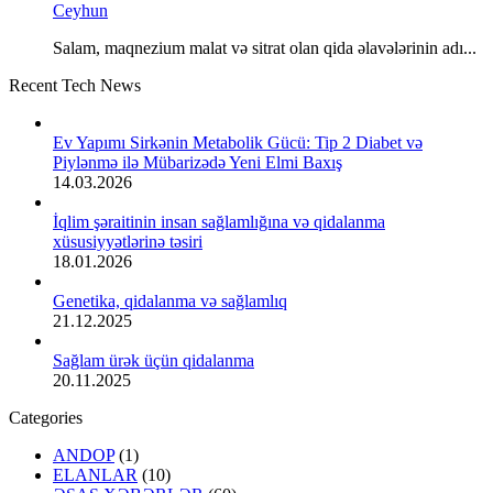
Ceyhun
Salam, maqnezium malat və sitrat olan qida əlavələrinin adı...
Recent Tech News
Ev Yapımı Sirkənin Metabolik Gücü: Tip 2 Diabet və
Piylənmə ilə Mübarizədə Yeni Elmi Baxış
14.03.2026
İqlim şəraitinin insan sağlamlığına və qidalanma
xüsusiyyətlərinə təsiri
18.01.2026
Genetika, qidalanma və sağlamlıq
21.12.2025
Sağlam ürək üçün qidalanma
20.11.2025
Categories
ANDOP
(1)
ELANLAR
(10)