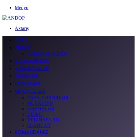
Menyu
Axtarış
ƏSAS
ANDOP
RƏHBƏRLİKDƏN
İCTIMAI BIRLIYI
KONFRANSLAR
TƏLİMLƏR
LAYİHƏLƏR
MƏQALƏLƏR
ƏSAS XƏBƏRLƏR
MÜSAHIBƏ
XƏBƏRLƏR
VIDEO
VEBINARLAR
ELANLAR
KOMANDAMIZ