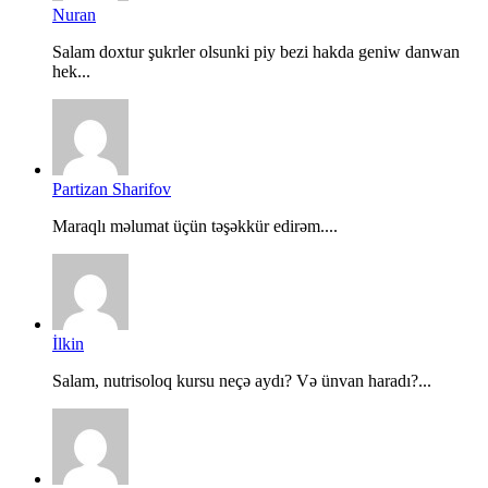
Nuran
Salam doxtur şukrler olsunki piy bezi hakda geniw danwan
hek...
Partizan Sharifov
Maraqlı məlumat üçün təşəkkür edirəm....
İlkin
Salam, nutrisoloq kursu neçə aydı? Və ünvan haradı?...