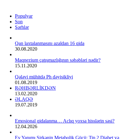
Populyar
Son
Şərhlər
Qan laxtalanmasını azaldan 16 qida
30.08.2020
Maqnezium çatışmazlığının səbəbləri nədir?
15.11.2020
Qələvi mühitdə Ph dəyişikliyi
01.08.2019
RƏHBƏRLİKDƏN
13.02.2020
ƏLAQƏ
19.07.2019
Emosional qidalanma… Aclıq yoxsa hisslərin səsi?
12.04.2026
Ev Yapımı Sirkənin Metabolik Gücü: Tip 2 Diabet və