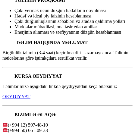
TƏLIMIN PROQRAMI
Çəki vermək üçün düzgün hədəflərin qoyulması
Hədəf və ideal piy faizinin hesablanması
Çəki durğunluqlarının səbəbləri və aradan qaldırma yolları
Maddələr mübadiləsi, ona təsir edən amillər
Enerjinin alınması və sərfiyyatının düzgün hesablanması
TƏLIM HAQQINDA MƏLUMAT
Birgünlük təlimin (3-4 saat) keçirilmə dili – azərbaycanca. Təlimin
nəticələrinə görə iştirakçılara sertifikat verilir.
KURSA QEYDIYYAT
Təlimlərimizə aşağıdakı linkdə qeydiyyatdan keçə bilərsiniz:
QEYDIYYAT
BIZIMLƏ ƏLAQƏ:
(+994 12) 597-48-10
(+994 50) 661-09-33