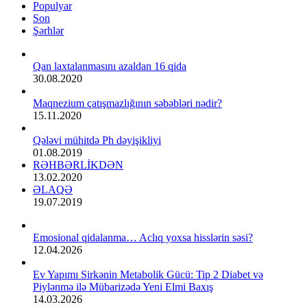
Populyar
Son
Şərhlər
Qan laxtalanmasını azaldan 16 qida
30.08.2020
Maqnezium çatışmazlığının səbəbləri nədir?
15.11.2020
Qələvi mühitdə Ph dəyişikliyi
01.08.2019
RƏHBƏRLİKDƏN
13.02.2020
ƏLAQƏ
19.07.2019
Emosional qidalanma… Aclıq yoxsa hisslərin səsi?
12.04.2026
Ev Yapımı Sirkənin Metabolik Gücü: Tip 2 Diabet və
Piylənmə ilə Mübarizədə Yeni Elmi Baxış
14.03.2026