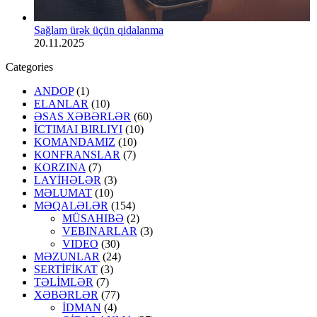
Sağlam ürək üçün qidalanma
20.11.2025
Categories
ANDOP
(1)
ELANLAR
(10)
ƏSAS XƏBƏRLƏR
(60)
İCTIMAI BIRLIYI
(10)
KOMANDAMIZ
(10)
KONFRANSLAR
(7)
KORZINA
(7)
LAYİHƏLƏR
(3)
MƏLUMAT
(10)
MƏQALƏLƏR
(154)
MÜSAHIBƏ
(2)
VEBINARLAR
(3)
VIDEO
(30)
MƏZUNLAR
(24)
SERTİFİKAT
(3)
TƏLİMLƏR
(7)
XƏBƏRLƏR
(77)
İDMAN
(4)