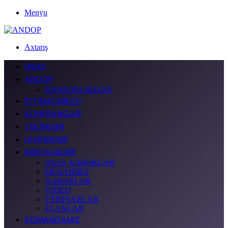
Menyu
Axtarış
ƏSAS
ANDOP
RƏHBƏRLİKDƏN
İCTIMAI BIRLIYI
KONFRANSLAR
TƏLİMLƏR
LAYİHƏLƏR
MƏQALƏLƏR
ƏSAS XƏBƏRLƏR
MÜSAHIBƏ
XƏBƏRLƏR
VIDEO
VEBINARLAR
ELANLAR
KOMANDAMIZ