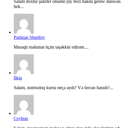
Salam doxtur şukrler olsunki piy bezi hakda geniw danwan
hek...
Partizan Sharifov
Maraqlı məlumat üçün təşəkkür edirəm....
İlkin
Salam, nutrisoloq kursu neçə aydı? Və ünvan haradı?...
Ceyhun