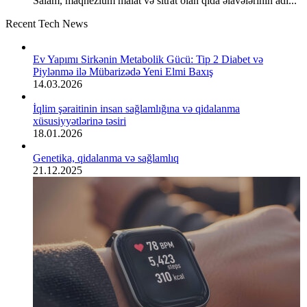
Salam, maqnezium malat və sitrat olan qida əlavələrinin adı...
Recent Tech News
Ev Yapımı Sirkənin Metabolik Gücü: Tip 2 Diabet və
Piylənmə ilə Mübarizədə Yeni Elmi Baxış
14.03.2026
İqlim şəraitinin insan sağlamlığına və qidalanma
xüsusiyyətlərinə təsiri
18.01.2026
Genetika, qidalanma və sağlamlıq
21.12.2025