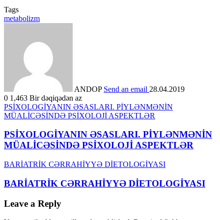
Tags
metabolizm
ANDOP
Send an email
28.04.2019
0
1,463
Bir dəqiqədən az
PSİXOLOGİYANIN ƏSASLARI. PİYLƏNMƏNİN
MÜALİCƏSİNDƏ PSİXOLOJİ ASPEKTLƏR
PSİXOLOGİYANIN ƏSASLARI. PİYLƏNMƏNİN
MÜALİCƏSİNDƏ PSİXOLOJİ ASPEKTLƏR
BARİATRİK CƏRRAHİYYƏ DİETOLOGİYASI
BARİATRİK CƏRRAHİYYƏ DİETOLOGİYASI
Leave a Reply