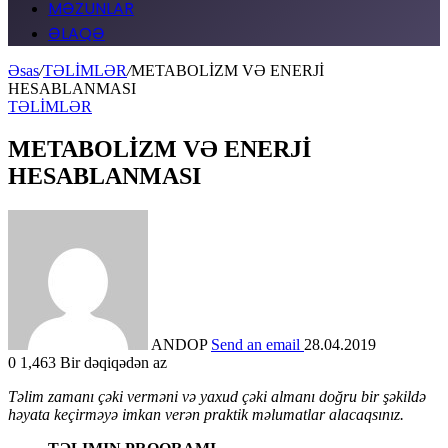
MƏZUNLAR
ƏLAQƏ
Əsas
/
TƏLİMLƏR
/
METABOLİZM VƏ ENERJİ
HESABLANMASI
TƏLİMLƏR
METABOLİZM VƏ ENERJİ
HESABLANMASI
ANDOP
Send an email
28.04.2019
0
1,463
Bir dəqiqədən az
T
əlim zamanı çəki verməni və yaxud çəki almanı doğru bir şəkildə
həyata keçirməyə imkan verən praktik məlumatlar alacaqsınız.