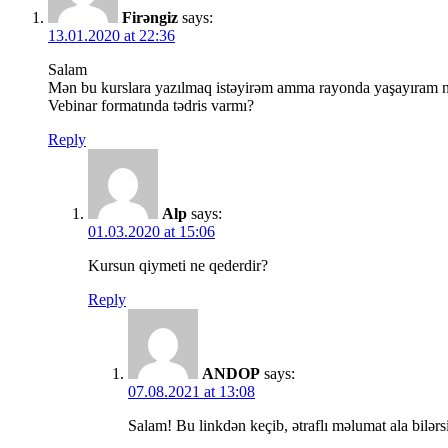
Firəngiz
says:
13.01.2020 at 22:36
Salam
Mən bu kurslara yazılmaq istəyirəm amma rayonda yaşayıram ne
Vebinar formatında tədris varmı?
Reply
Alp
says:
01.03.2020 at 15:06
Kursun qiymeti ne qederdir?
Reply
ANDOP
says:
07.08.2021 at 13:08
Salam! Bu linkdən keçib, ətraflı məlumat ala bilərs