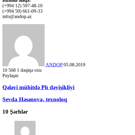
Bizimlə əlaqə:
(+994 12) 597-48-10
(+994 50) 661-09-33
info@andop.az
Send
an
email
ANDOP
05.08.2019
10
568
1 dəqiqə oxu
Facebook
X
LinkedIn
WhatsApp
Telegram
Paylaşın
Facebook
X
LinkedIn
WhatsApp
Telegram
Qələvi
Qələvi mühitdə Ph dəyişikliyi
mühitdə
Ph
Sevda
Sevda Həsənova, texnoloq
dəyişikliyi
Həsənova,
texnoloq
10 Şərhlər