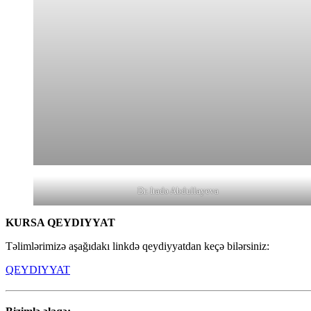
Dr. Iradə Abdullayeva
KURSA QEYDIYYAT
Təlimlərimizə aşağıdakı linkdə qeydiyyatdan keçə bilərsiniz:
QEYDIYYAT