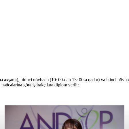
ə axşamı), birinci növbədə (10: 00-dan 13: 00-a qədər) və ikinci növbəd
əticələrinə görə iştirakçılara diplom verilir.