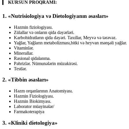
KURSUN PROQRAMI:
1. «Nutrisiologiya və Dietologiyanın əsasları»
Həzmin fiziologiyası.
Zülallar və onların qida dəyərləri.
Karbohidratların qida dəyəri. Taxıllar, Meyvə və tərəvəz.
Yağlar, Yağların metabolizması,bitki və heyvan mənşəli yağlar.
Vitaminlər.
Minerallar.
Rasional qidalanma.
Pəhrizlər. Nümunələrin müzakirəsi.
Testlər.
2. «Tibbin əsasları»
Həzm orqanlarının Anatomiyası.
Həzmin Fiziologiyası.
Həzmin Biokimyası.
Laborator müayinələr/
Farmakoterapiya
3. «Kliniki dietologiya»