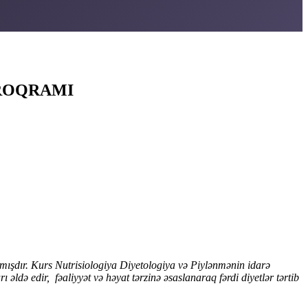
PROQRAMI
mışdır.
K
urs Nutrisiologiya Di
y
etologiya və Piylənmənin idarə
rı ə
ld
ə
edir
, fəaliyyət və həyat tərzinə əsaslanaraq fərdi diyetlər
tərtib