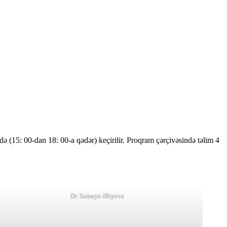
ə (15: 00-dan 18: 00-a qədər) keçirilir. Proqram çərçivəsində təlim 4
Dr. Səmayə Əliyeva