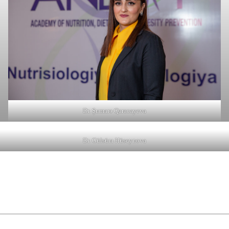
Dr. Şumarə Qaracayeva
Dr. Gülsüm Hüseynova