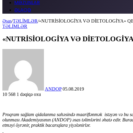
MƏZUNLAR
ƏLAQƏ
Əsas
/
TƏLİMLƏR
/
«NUTRİSİOLOGİYA VƏ DİETOLOGİYA» Q
TƏLİMLƏR
«NUTRİSİOLOGİYA VƏ DİETOLOGİY
Send
an
email
ANDOP
05.08.2019
10
568
1 dəqiqə oxu
Facebook
X
LinkedIn
WhatsApp
Telegram
P
roqram sağlam qidalanma sahəsində
maariflənmək
istəyən və bu s
olunması Akademiyasının (ANDOP) əsas təlimlərini əhatə edir. Bura
etməyi
öyrənir, praktik bacarıqlar
a yiyələnirlər
.