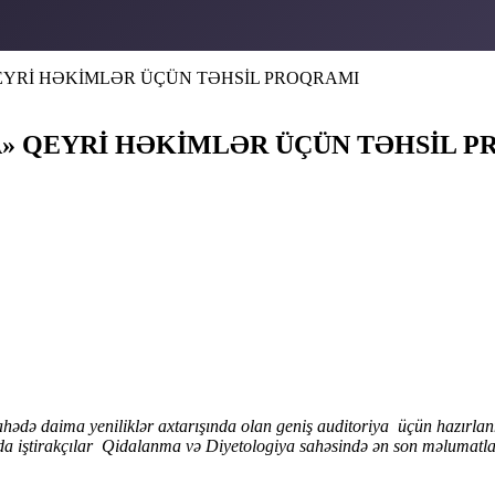
EYRİ HƏKİMLƏR ÜÇÜN TƏHSİL PROQRAMI
A» QEYRİ HƏKİMLƏR ÜÇÜN TƏHSİL 
ahədə daima yeniliklər axtarışında olan geniş
auditoriya
üçün hazırlan
da iştirakçılar Qidalanma və Di
ye
tologiya sahəsində ən son məlumatla