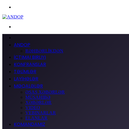
Menyu
Axtarış
ƏSAS
ANDOP
RƏHBƏRLİKDƏN
İCTIMAI BIRLIYI
KONFRANSLAR
TƏLİMLƏR
LAYİHƏLƏR
MƏQALƏLƏR
ƏSAS XƏBƏRLƏR
MÜSAHIBƏ
XƏBƏRLƏR
VIDEO
VEBINARLAR
ELANLAR
KOMANDAMIZ