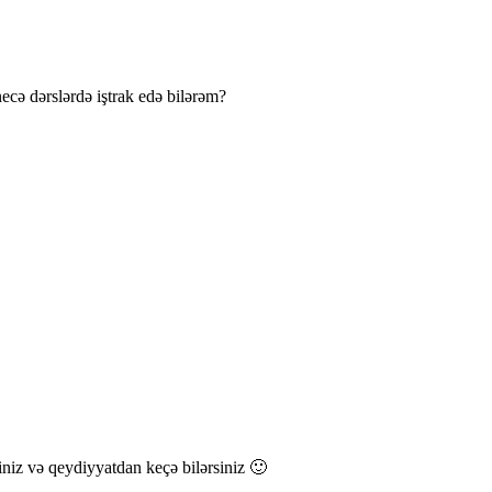
cə dərslərdə iştrak edə bilərəm?
iniz və qeydiyyatdan keçə bilərsiniz 🙂