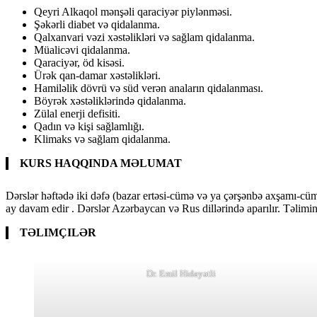
Qeyri Alkaqol mənşəli qaraciyər piylənməsi.
Şəkərli diabet və qidalanma.
Qalxanvari vəzi xəstəlikləri və sağlam qidalanma.
Müalicəvi qidalanma.
Qaraciyər, öd kisəsi.
Ürək qan-damar xəstəlikləri.
Hamiləlik dövrü və süd verən anaların qidalanması.
Böyrək xəstəliklərində qidalanma.
Zülal enerji defisiti.
Qadın və kişi sağlamlığı.
Klimaks və sağlam qidalanma.
KURS HAQQINDA M
ƏLUMAT
Dərslər həftədə iki dəfə (bazar ertəsi-cümə və ya çərşənbə axşamı-cüm
ay davam edir . Dərslər Azərbaycan və Rus dillərində aparılır. Təlimin n
TƏLIMÇILƏR
Dr. Emil Hidayətli